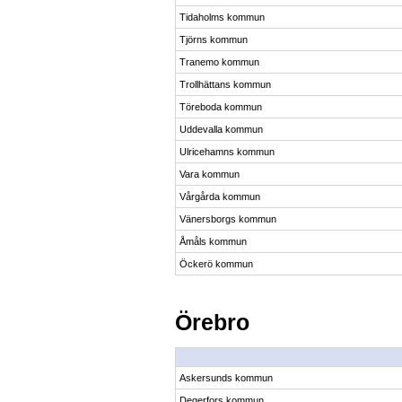
Tidaholms kommun
Tjörns kommun
Tranemo kommun
Trollhättans kommun
Töreboda kommun
Uddevalla kommun
Ulricehamns kommun
Vara kommun
Vårgårda kommun
Vänersborgs kommun
Åmåls kommun
Öckerö kommun
Örebro
Askersunds kommun
Degerfors kommun