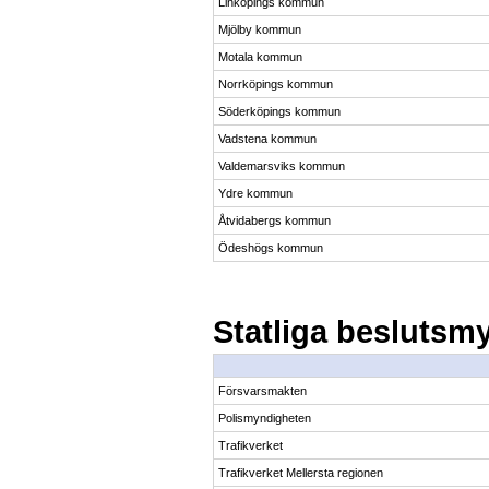
Linköpings kommun
Mjölby kommun
Motala kommun
Norrköpings kommun
Söderköpings kommun
Vadstena kommun
Valdemarsviks kommun
Ydre kommun
Åtvidabergs kommun
Ödeshögs kommun
Statliga beslutsm
Försvarsmakten
Polismyndigheten
Trafikverket
Trafikverket Mellersta regionen