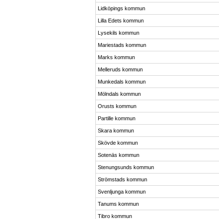
Lidköpings kommun
Lilla Edets kommun
Lysekils kommun
Mariestads kommun
Marks kommun
Melleruds kommun
Munkedals kommun
Mölndals kommun
Orusts kommun
Partille kommun
Skara kommun
Skövde kommun
Sotenäs kommun
Stenungsunds kommun
Strömstads kommun
Svenljunga kommun
Tanums kommun
Tibro kommun