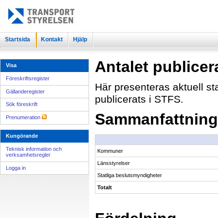
Startsida
Kontakt
Hjälp
Antalet publicer
Visa
Föreskriftsregister
Här presenteras aktuell sta
Gällanderegister
publicerats i STFS.
Sök föreskrift
Sammanfattning
Prenumeration
Kungörande
Teknisk information och
Kommuner
verksamhetsregler
Länsstyrelser
Logga in
Statliga beslutsmyndigheter
Totalt