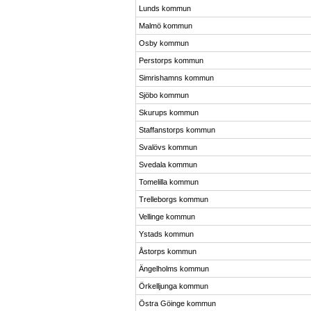
Lunds kommun
Malmö kommun
Osby kommun
Perstorps kommun
Simrishamns kommun
Sjöbo kommun
Skurups kommun
Staffanstorps kommun
Svalövs kommun
Svedala kommun
Tomelilla kommun
Trelleborgs kommun
Vellinge kommun
Ystads kommun
Åstorps kommun
Ängelholms kommun
Örkelljunga kommun
Östra Göinge kommun