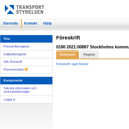
Startsida
Kontakt
Hjälp
Föreskrift
Visa
0180 2021:00887 Stockholms kommuns 
Föreskriftsregister
Gällanderegister
Dokument
Register
Sök föreskrift
Föreskrift i eget fönster
Prenumeration
Kungörande
Teknisk information och
verksamhetsregler
Logga in