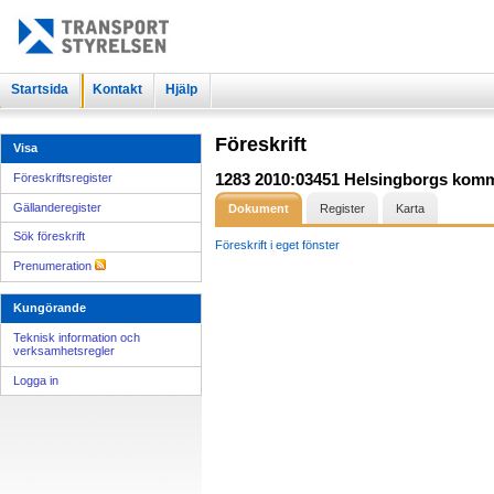
Startsida
Kontakt
Hjälp
Föreskrift
Visa
1283 2010:03451 Helsingborgs kommun
Föreskriftsregister
Gällanderegister
Dokument
Register
Karta
Sök föreskrift
Föreskrift i eget fönster
Prenumeration
Kungörande
Teknisk information och
verksamhetsregler
Logga in